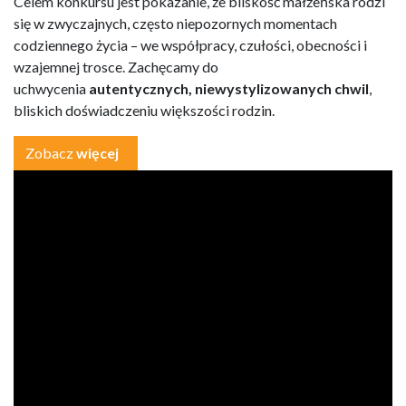
Celem konkursu jest pokazanie, że bliskość małżeńska rodzi
się w zwyczajnych, często niepozornych momentach
codziennego życia – we współpracy, czułości, obecności i
wzajemnej trosce. Zachęcamy do
uchwycenia
autentycznych, niewystylizowanych chwil
,
bliskich doświadczeniu większości rodzin.
Zobacz
więcej