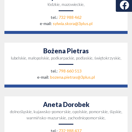
Faceb
łódzkie, mazowieckie,
tel.:
732 988 462
e-mail:
sylwia.skora@3plus.pl
Bożena Pietras
lubelskie, małopolskie, podkarpackie, podlaskie, świętokrzyskie,
tel.:
798 660 513
e-mail:
bozena.pietras@3plus.pl
Aneta Dorobek
dolnośląskie, kujawsko-pomorskie, opolskie, pomorskie, śląskie,
warmińsko-mazurskie, zachodniopomorskie,
tel.:
732 988 437