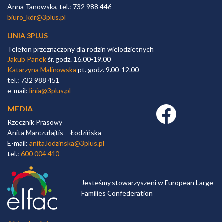
Anna Tanowska, tel.: 732 988 446
biuro_kdr@3plus.pl
LINIA 3PLUS
Telefon przeznaczony dla rodzin wielodzietnych
Jakub Panek
śr. godz. 16.00-19.00
Katarzyna Malinowska
pt. godz. 9.00-12.00
tel.: 732 988 451
e-mail:
linia@3plus.pl
MEDIA
Facebook link
Rzecznik Prasowy
Anita Marczułajtis – Łodzińska
E-mail:
anita.lodzinska@3plus.pl
tel.:
600 004 410
Jesteśmy stowarzyszeni w European Large
Families Confederation