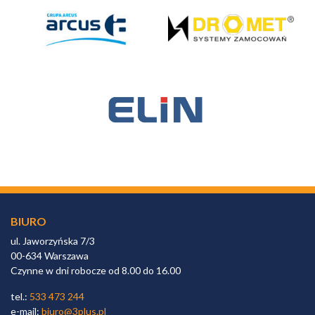
BIURO
ul. Jaworzyńska 7/3
00-634 Warszawa
Czynne w dni robocze od 8.00 do 16.00
tel.:
533 473 244
e-mail:
biuro@3plus.pl