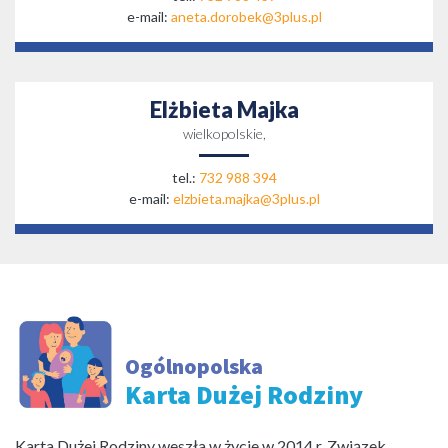
e-mail:
aneta.dorobek@3plus.pl
Elżbieta Majka
wielkopolskie,
tel.:
732 988 394
e-mail:
elzbieta.majka@3plus.pl
Ogólnopolska
Karta Dużej Rodziny
Karta Dużej Rodziny weszła w życie w 2014 r. Związek