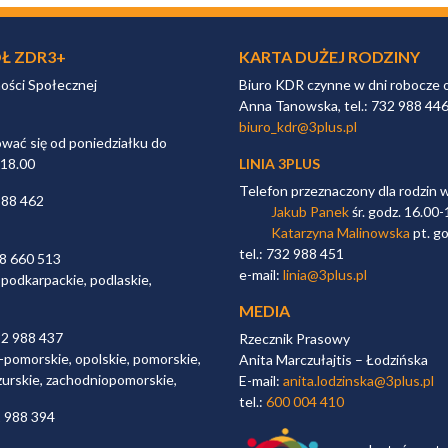
Ł ZDR3+
KARTA DUŻEJ RODZINY
ności Społecznej
Biuro KDR czynne w dni robocze 
Anna Tanowska, tel.: 732 988 44
biuro_kdr@3plus.pl
ać się od poniedziałku do
 18.00
LINIA 3PLUS
Telefon przeznaczony dla rodzin 
988 462
Jakub Panek
śr. godz. 16.00-
Katarzyna Malinowska
pt. go
tel.: 732 988 451
98 660 513
e-mail:
linia@3plus.pl
 podkarpackie, podlaskie,
MEDIA
32 988 437
Rzecznik Prasowy
-pomorskie, opolskie, pomorskie,
Anita Marczułajtis – Łodzińska
zurskie, zachodniopomorskie,
E-mail:
anita.lodzinska@3plus.pl
tel.:
600 004 410
2 988 394