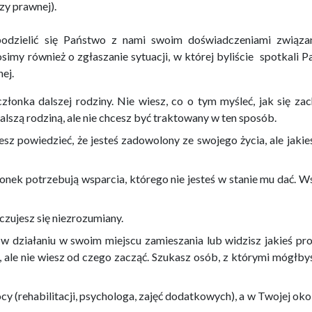
zy prawnej).
podzielić się Państwo z nami swoim doświadczeniami związa
osimy również o zgłaszanie sytuacji, w której byliście spotkali 
ej.
złonka dalszej rodziny. Nie wiesz, co o tym myśleć, jak się za
dalszą rodziną, ale nie chcesz być traktowany w ten sposób.
z powiedzieć, że jesteś zadowolony ze swojego życia, ale jakie
nek potrzebują wsparcia, którego nie jesteś w stanie mu dać. W
czujesz się niezrozumiany.
 działaniu w swoim miejscu zamieszania lub widzisz jakieś pr
ć, ale nie wiesz od czego zacząć. Szukasz osób, z którymi mógłby
y (rehabilitacji, psychologa, zajęć dodatkowych), a w Twojej okol