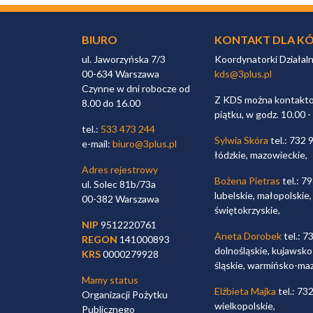
BIURO
KONTAKT DLA KÓ
ul. Jaworzyńska 7/3
Koordynatorki Działal
00-634 Warszawa
kds@3plus.pl
Czynne w dni robocze od
Z KDS można kontaktow
8.00 do 16.00
piątku, w godz. 10.00 -
tel.:
533 473 244
Sylwia Skóra
tel.: 732 
e-mail:
biuro@3plus.pl
łódzkie, mazowieckie,
Adres rejestrowy
Bożena Pietras
tel.: 7
ul. Solec 81b/73a
lubelskie, małopolskie,
00-382 Warszawa
świętokrzyskie,
NIP
9512220761
Aneta Dorobek
tel.: 7
REGON
141000893
dolnośląskie, kujawsko
KRS
0000279928
śląskie, warmińsko-ma
Mamy status
Elżbieta Majka
tel.: 73
Organizacji Pożytku
wielkopolskie,
Publicznego