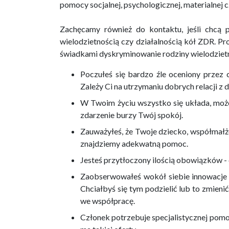
pomocy socjalnej, psychologicznej, materialnej c
Zachęcamy również do kontaktu, jeśli chcą 
wielodzietnością czy działalnością kół ZDR. Pr
świadkami dyskryminowanie rodziny wielodzietn
Poczułeś się bardzo źle oceniony przez c
Zależy Ci na utrzymaniu dobrych relacji z 
W Twoim życiu wszystko się układa, możes
zdarzenie burzy Twój spokój.
Zauważyłeś, że Twoje dziecko, współmałżo
znajdziemy adekwatną pomoc.
Jesteś przytłoczony ilością obowiązków - 
Zaobserwowałeś wokół siebie innowacje w
Chciałbyś się tym podzielić lub to zmieni
we współpracę.
Członek potrzebuje specjalistycznej pomoc