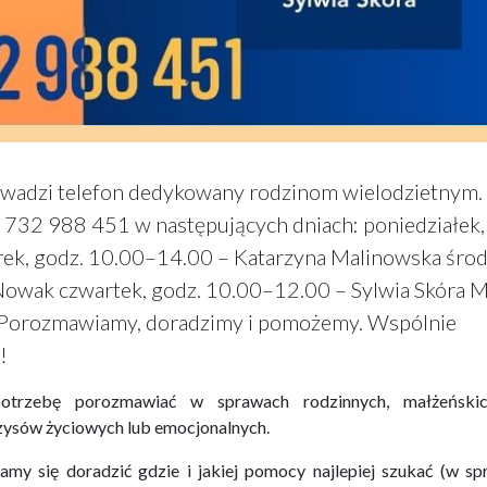
owadzi telefon dedykowany rodzinom wielodzietnym.
732 988 451 w następujących dniach: poniedziałek,
rek, godz. 10.00–14.00 – Katarzyna Malinowska środ
Nowak czwartek, godz. 10.00–12.00 – Sylwia Skóra 
l. Porozmawiamy, doradzimy i pomożemy. Wspólnie
!
trzebę porozmawiać w sprawach rodzinnych, małżeński
ysów życiowych lub emocjonalnych.
ramy się doradzić gdzie i jakiej pomocy najlepiej szukać (w s