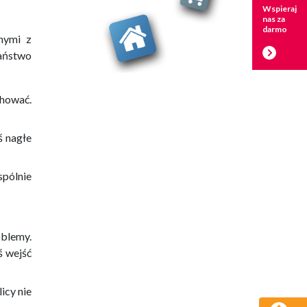
Wspieraj
nas za
darmo
nymi z
Państwo
chować.
ś nagłe
spólnie
oblemy.
ś wejść
icy nie