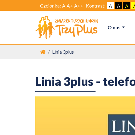
Czcionka:
A
A+
A++
Kontrast:
A
A
A
O nas
Strona główna
Linia 3plus
Linia 3plus - tele