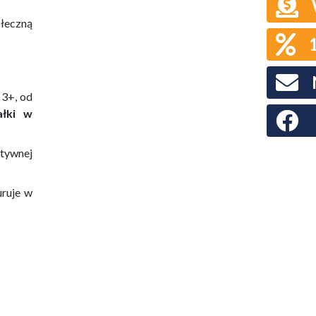
ołeczną
 3+, od
ałki w
Faceboo
tywnej
uruje w