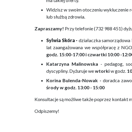
ma takiej oferty.
Widzisz w swoim otoczeniu wykluczenie r
lub służbą zdrowia.
Zapraszamy!
Przy telefonie (732 988 451) dyżu
Sylwia Skóra -
działaczka samorządowa i 
lat zaangażowana we współpracę z NGO
godz. 15:00-17:00 i czwartki 10:00 -12:0
Katarzyna Malinowska
- pedagog, soc
dyscypliny. Dyżuruje we
wtorki
w godz.
10
Korina Bulenda-Nowak -
doradca zawodo
środy w godz. 13:00 - 15:00
Konsultacje są możliwe także poprzez kontakt 
Odpiszemy!