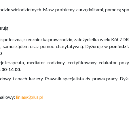
odzin wielodzietnych. Masz problemy z urzędnikami, pomocą sp
rują:
społeczna, rzeczniczka praw rodzin, założycielka wielu Kół ZDR
, samorządem oraz pomoc charytatywną. Dyżuruje w
poniedzi
0
joterapeuta, mediator rodzinny, certyfikowany edukator pozy
.00-14.00.
wy i coach kariery. Prawnik specjalista ds. prawa pracy. Dyż
mailowy:
linia@3plus.pl