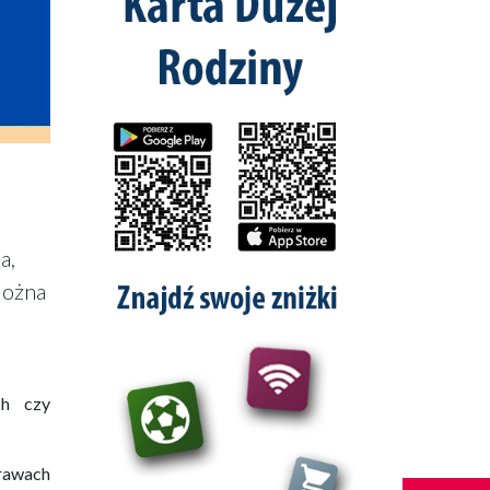
a,
Można
ch czy
prawach