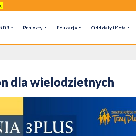
A
KDR
Projekty
Edukacja
Oddziały i Koła
fon dla wielodzietnych