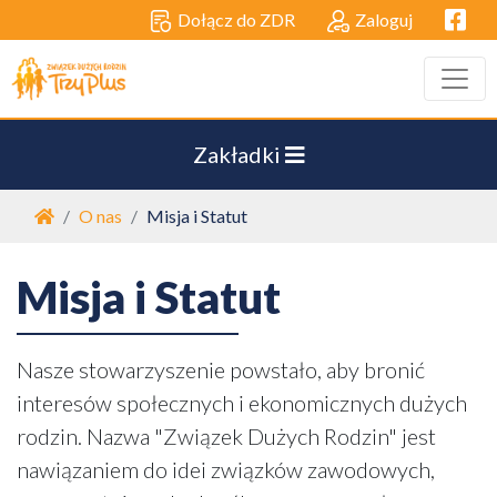
Facebo
Dołącz do ZDR
Zaloguj
Zakładki
Strona główna
O nas
Misja i Statut
Misja i Statut
Nasze stowarzyszenie powstało, aby bronić
interesów społecznych i ekonomicznych dużych
rodzin. Nazwa "Związek Dużych Rodzin" jest
nawiązaniem do idei związków zawodowych,