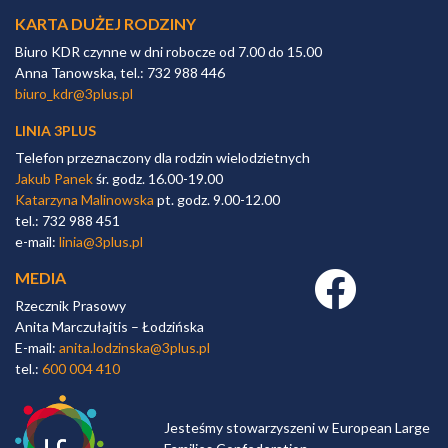
KARTA DUŻEJ RODZINY
Biuro KDR czynne w dni robocze od 7.00 do 15.00
Anna Tanowska, tel.: 732 988 446
biuro_kdr@3plus.pl
LINIA 3PLUS
Telefon przeznaczony dla rodzin wielodzietnych
Jakub Panek
śr. godz. 16.00-19.00
Katarzyna Malinowska
pt. godz. 9.00-12.00
tel.: 732 988 451
e-mail:
linia@3plus.pl
MEDIA
Facebook link
Rzecznik Prasowy
Anita Marczułajtis – Łodzińska
E-mail:
anita.lodzinska@3plus.pl
tel.:
600 004 410
Jesteśmy stowarzyszeni w European Large