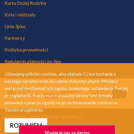
Karta Dużej Rodziny
Koła i oddziały
Linia 3plus
Partnerzy
Polityka prywatności
Regulamin płatności on-line
Używamy plików cookies, aby ułatwić Ci korzystanie z
naszego serwisu oraz do celów statystycznych. Możesz
wyłączyć możliwość ich zapisu, zmieniając ustawienia Twojej
przeglądarki. Korzystanie z naszej strony bez zmiany
ustawień oznacza zgodę na przechowywanie cookies w
Twoim urządzeniu.
© Związek Dużych Rodzin "Trzy Plus"
Polityka prywatności
ROZUMIEM
Realizacja:
A.Net.pl
Wspieraj nas za darmo