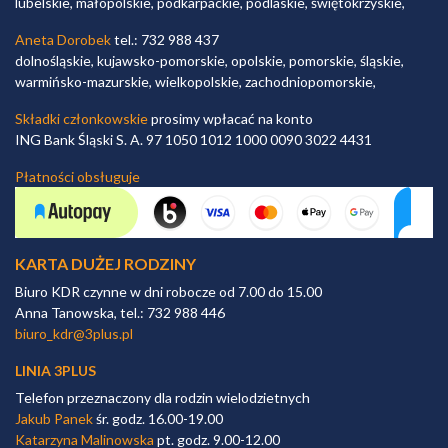
lubelskie, małopolskie, podkarpackie, podlaskie, świętokrzyskie,
Aneta Dorobek
tel.: 732 988 437
dolnośląskie, kujawsko-pomorskie, opolskie, pomorskie, śląskie,
warmińsko-mazurskie, wielkopolskie, zachodniopomorskie,
Składki członkowskie
prosimy wpłacać na konto
ING Bank Śląski S. A. 97 1050 1012 1000 0090 3022 4431
Płatności obsługuje
KARTA DUŻEJ RODZINY
Biuro KDR czynne w dni robocze od 7.00 do 15.00
Anna Tanowska, tel.: 732 988 446
biuro_kdr@3plus.pl
LINIA 3PLUS
Telefon przeznaczony dla rodzin wielodzietnych
Jakub Panek
śr. godz. 16.00-19.00
Katarzyna Malinowska
pt. godz. 9.00-12.00