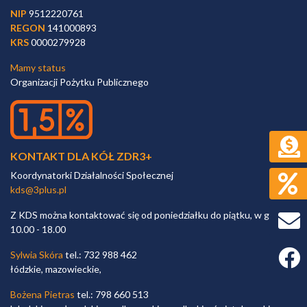
NIP
9512220761
REGON
141000893
KRS
0000279928
Mamy status
Organizacji Pożytku Publicznego
KONTAKT DLA KÓŁ ZDR3+
Koordynatorki Działalności Społecznej
kds@3plus.pl
Z KDS można kontaktować się od poniedziałku do piątku, w godz.
10.00 - 18.00
Faceb
Sylwia Skóra
tel.: 732 988 462
łódzkie, mazowieckie,
Bożena Pietras
tel.: 798 660 513