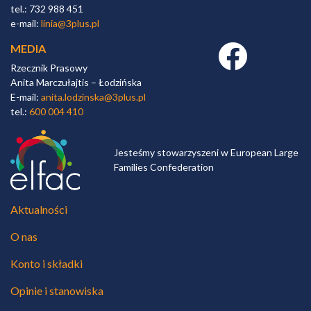
tel.: 732 988 451
e-mail:
linia@3plus.pl
MEDIA
Facebook link
Rzecznik Prasowy
Anita Marczułajtis – Łodzińska
E-mail:
anita.lodzinska@3plus.pl
tel.:
600 004 410
Jesteśmy stowarzyszeni w European Large
Families Confederation
Aktualności
O nas
Konto i składki
Opinie i stanowiska